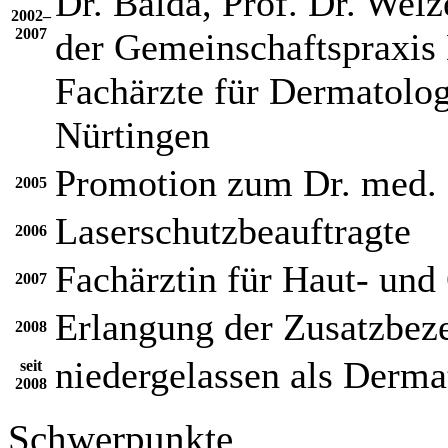
Dr. Balda, Prof. Dr. Welz
2002–
2007
der Gemeinschaftspraxis 
Fachärzte für Dermatolog
Nürtingen
Promotion zum Dr. med.
2005
Laserschutzbeauftragte
2006
Fachärztin für Haut- und
2007
Erlangung der Zusatzbez
2008
niedergelassen als Derma
seit
2008
Schwerpunkte